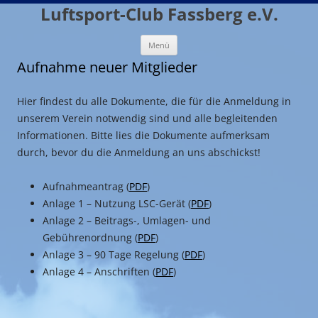
Zum
Luftsport-Club Fassberg e.V.
Inhalt
springen
Menü
Aufnahme neuer Mitglieder
Hier findest du alle Dokumente, die für die Anmeldung in
unserem Verein notwendig sind und alle begleitenden
Informationen. Bitte lies die Dokumente aufmerksam
durch, bevor du die Anmeldung an uns abschickst!
Aufnahmeantrag (
PDF
)
Anlage 1 – Nutzung LSC-Gerät (
PDF
)
Anlage 2 – Beitrags-, Umlagen- und
Gebührenordnung (
PDF
)
Anlage 3 – 90 Tage Regelung (
PDF
)
Anlage 4 – Anschriften (
PDF
)